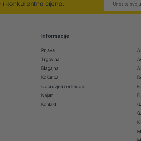
 i konkurentne cijene.
Informacije
Prijava
A
Trgovina
A
Blagajna
A
Košarica
D
Opći uvjeti i odredbe
F
Najam
F
Kontakt
G
G
K
M
M