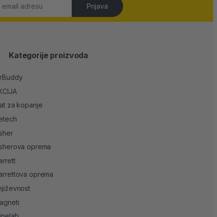
Prijava
Kategorije proizvoda
irBuddy
KCIJA
lat za kopanje
etech
isher
isherova oprema
arrett
arrettova oprema
njiževnost
agneti
inelab