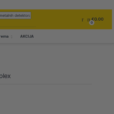
Pretraga za:
€
0.00
0
rema
AKCIJA
plex