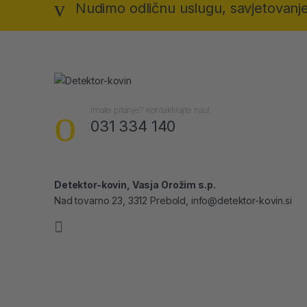
Nudimo odličnu uslugu, savjetovanje
Imate pitanje? Kontaktirajte nas!
031 334 140
Detektor-kovin, Vasja Orožim s.p.
Nad tovarno 23, 3312 Prebold, info@detektor-kovin.si