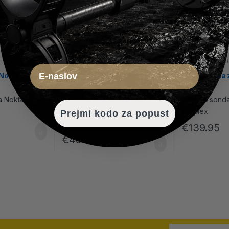
Oprema za nokte
Oprema za nok
Email
Nokta Score
Dodatna vodootporna
SX35 sonda 
baterija za Nokta
Simplex
Kruzer/Anfibio
Prejmi kodo za popust
€
139.95
€
49.00