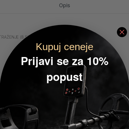
Opis
 TRAŽENJE (8,5”) CRNA
Kupuj ceneje
Prijavi se za 10%
popust