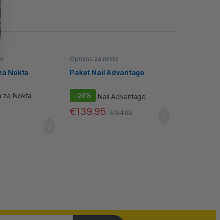
te
Oprema za nokte
za Nokta
Paket Nail Advantage
-
28%
€
139.95
€
194.95