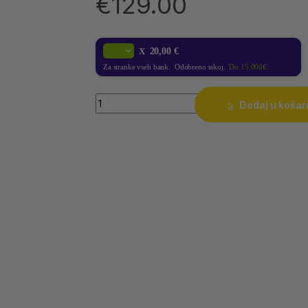
€
129.00
X
20,00 €
Za stranke vseh bank. Odobreno takoj.
Do 15.000€.
Quantity
Dodaj u košar