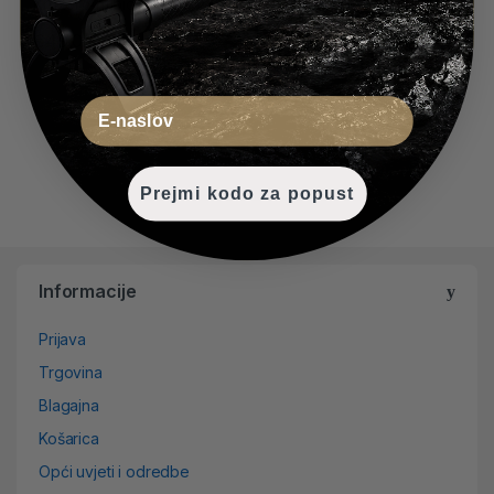
€
49.00
Email
Prejmi kodo za popust
Informacije
Prijava
Trgovina
Blagajna
Košarica
Opći uvjeti i odredbe