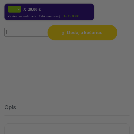
X
20,00 €
Za stranke vseh bank. Odobreno takoj.
Do 15.000€.
Quantity
Dodaj u košaricu
Opis