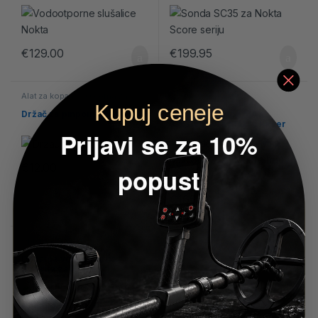
€
129.00
€
199.95
Alat za kopanje
,
Oprema za
Oprema za nokte
nokte
Kupuj ceneje
Držač za pinpointer
Sonda Blackdog MAX
33x33cm – za Makro Racer
Prijavi se za 10%
1/2
€
12.00
popust
€
165.00
Oprema za nokte
Dodatna vodootporna
baterija za Nokta
Kruzer/Anfibio