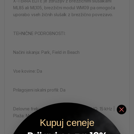
X-TERRA ELITE je združljiv z brezžičnimi slušalkami
ML85 ali ML105, brezžični modul WM09 pa omogoča
uporabo vseh žičnih slušalk z brezžično povezavo.
TEHNIČNE PODROBNOSTI:
Načini iskanja: Park, Field in Beach
Vse kovine: Da
Prilagojeni iskalni profili: Da
Delovne frekvence: Park and Field: Multi-IQ, 15 kHz |
Plaža: Multi-IQ
Kupuj ceneje