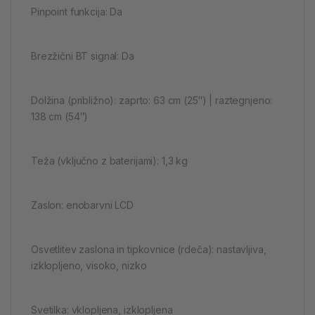
Pinpoint funkcija: Da
Brezžični BT signal: Da
Dolžina (približno): zaprto: 63 cm (25″) | raztegnjeno:
138 cm (54″)
Teža (vključno z baterijami): 1,3 kg
Zaslon: enobarvni LCD
Osvetlitev zaslona in tipkovnice (rdeča): nastavljiva,
izklopljeno, visoko, nizko
Svetilka: vklopljena, izklopljena