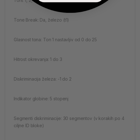
Toni: 1, 2, 5, vsi toni (AT, 99), globina (dP)
Tone Break: Da, železo (t1)
Glasnost tona: Ton 1 nastavljiv od 0 do 25
Hitrost okrevanja: 1 do 3
Diskriminacija železa: -1 do 2
Indikator globine: 5 stopenj
Segmenti diskriminacije: 30 segmentov (v korakih po 4
ciljne ID bloke)