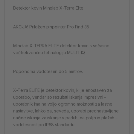
Detektor kovin Minelab X-Terra Elite
AKCIJA! Priložen pinpointer Pro Find 35
Minelab X-TERRA ELITE detektor kovin s sočasno
večfrekvenčno tehnologijo MULTI-IQ.
Popolnoma vodotesen do 5 metrov.
X-Terra ELITE je detektor kovin, ki je enostaven za
uporabo, vendar so rezultati iskanja impresivni –
uporabnik ima na voljo ogromno možnosti za lastne
nastavitve, lahko pa, seveda, uporabi prednastavljene
načine iskanja za iskanje v parkih, na poljih in plažah –
vodotesnost po IP68 standardu.