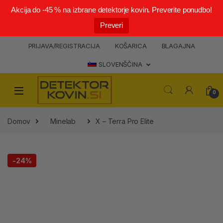
Akcija do -45 % na izbrane detektorje kovin. Preverite ponudbo!
Preveri
PRIJAVA/REGISTRACIJA
KOŠARICA
BLAGAJNA
SLOVENŠČINA
0
Domov
Minelab
X – Terra Pro Elite
-
24%