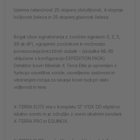
Izjemna natančnost: 25-stopenj občutljivosti, 4-stopnje
ločljivosti železa in 25-stopenj glasnosti železa.
Bogat izbor signaliziranja z zvočnim signalom (1, 2, 5,
99 ali dP), vgrajenim zvočnikom in možnostjo
povezovanja brezžičnih slušalk – (slušalke ML-85
vključene v konfiguracijo EXPEDITION PACK)
Detektor kovin Minelab X Terra Elite je opremljen s
funkcijo osvetlitve sonde, osvetljenim zaslonom in
vibriranjem ročaja za iskanje kovin tudi pri slabi
vidljivosti in temi.
X-TERRA ELITE ima v kompletu 12″ V12X DD eliptično
iskalno sondo in je združljiv z vsemi iskalnimi sondami
X-TERRA PRO in EQUINOX.