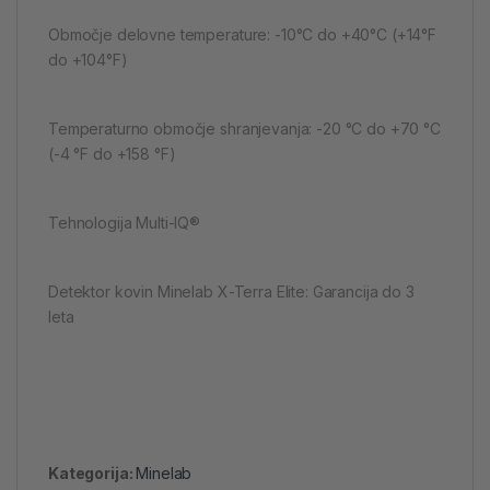
Območje delovne temperature: -10°C do +40°C (+14°F
do +104°F)
Temperaturno območje shranjevanja: -20 °C do +70 °C
(-4 °F do +158 °F)
Tehnologija Multi-IQ®
Detektor kovin Minelab X-Terra Elite: Garancija do 3
leta
Kategorija:
Minelab