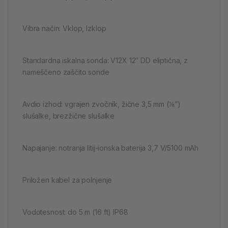
Vibra način: Vklop, Izklop
Standardna iskalna sonda: V12X 12″ DD eliptična, z
nameščeno zaščito sonde
Avdio izhod: vgrajen zvočnik, žične 3,5 mm (⅛”)
slušalke, brezžične slušalke
Napajanje: notranja litij-ionska baterija 3,7 V/5100 mAh
Priložen kabel za polnjenje
Vodotesnost: do 5 m (16 ft) IP68