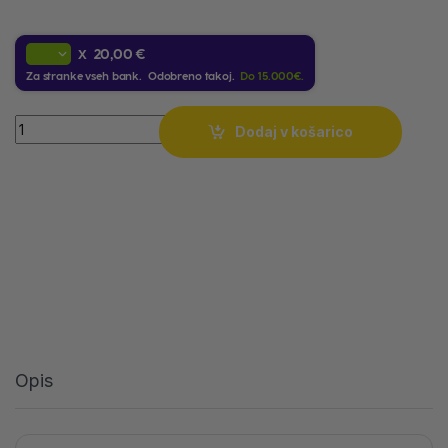
20,00 €
X
Za stranke vseh bank. Odobreno takoj.
Do 15.000€.
Quantity
Dodaj v košarico
Opis