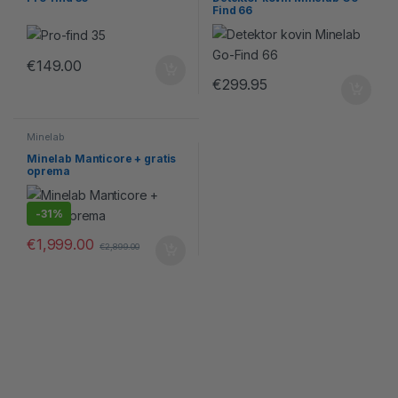
Find 66
€
149.00
€
299.95
Minelab
Minelab Manticore + gratis
oprema
-
31%
€
1,999.00
€
2,899.00