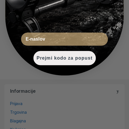
Paket Nokta Starter
-
20%
€
59.95
€
74.95
Email
Prejmi kodo za popust
Informacije
Prijava
Trgovina
Blagajna