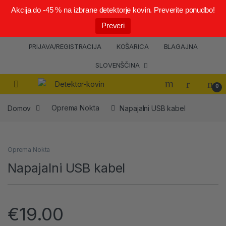
Akcija do -45 % na izbrane detektorje kovin. Preverite ponudbo!
Preveri
PRIJAVA/REGISTRACIJA
KOŠARICA
BLAGAJNA
SLOVENŠČINA
0
Domov
Oprema Nokta
Napajalni USB kabel
Oprema Nokta
Napajalni USB kabel
€
19.00