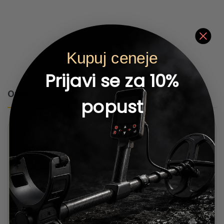
Kupuj ceneje
Prijavi se za 10%
Opis
popust
Fibule Evrope
Carsten Rau
2022