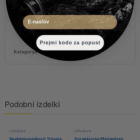
561 str.
Email
Prejmi kodo za popust
Kategorija:
Literatura
Podobni izdelki
Literatura
Literatura
Bestimmungsbuch Trilogie
Europäische Pfeilspitzen