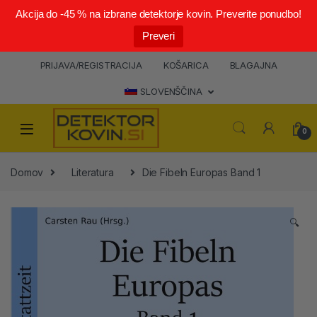
Akcija do -45 % na izbrane detektorje kovin. Preverite ponudbo!
Preveri
PRIJAVA/REGISTRACIJA
KOŠARICA
BLAGAJNA
SLOVENŠČINA
0
Domov
Literatura
Die Fibeln Europas Band 1
🔍