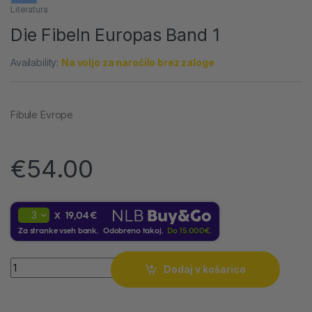
Literatura
Die Fibeln Europas Band 1
Availability:
Na voljo za naročilo brez zaloge
Fibule Evrope
€
54.00
19,04 €
X
Za stranke vseh bank. Odobreno takoj.
Do 15.000€.
Quantity
Dodaj v košarico